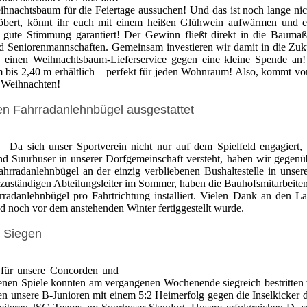
hnachtsbaum für die Feiertage aussuchen! Und das ist noch lange nich
töbert, könnt ihr euch mit einem heißen Glühwein aufwärmen und 
d gute Stimmung garantiert! Der Gewinn fließt direkt in die Baum
d Seniorenmannschaften. Gemeinsam investieren wir damit in die Zuk
n einen Weihnachtsbaum-Lieferservice gegen eine kleine Spende an
bis 2,40 m erhältlich – perfekt für jeden Wohnraum! Also, kommt vo
e Weihnachten!
ren Fahrradanlehnbügel ausgestattet
Da sich unser Sportverein nicht nur auf dem Spielfeld engagiert,
und Suurhuser in unserer Dorfgemeinschaft versteht, haben wir gegen
hrradanlehnbügel an der einzig verbliebenen Bushaltestelle in unse
 zuständigen Abteilungsleiter im Sommer, haben die Bauhofsmitarbeite
adanlehnbügel pro Fahrtrichtung installiert. Vielen Dank an den La
 noch vor dem anstehenden Winter fertiggestellt wurde.
 Siegen
n für unsere Concorden und
nen Spiele konnten am vergangenen Wochenende siegreich bestritten
 unsere B-Junioren mit einem 5:2 Heimerfolg gegen die Inselkicker