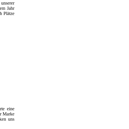
unserer
sem Jahr
h Plätze
rte eine
er Marke
nken uns