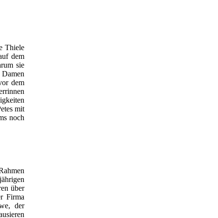
e Thiele
 auf dem
arum sie
re Damen
 vor dem
errinnen
igkeiten
etes mit
ems noch
m Rahmen
ährigen
ren über
er Firma
we, der
ausieren