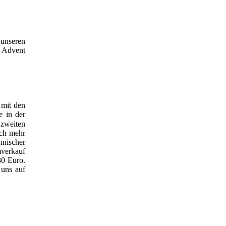
 unseren
. Advent
 mit den
e in der
 zweiten
och mehr
hnischer
mverkauf
30 Euro.
 uns auf