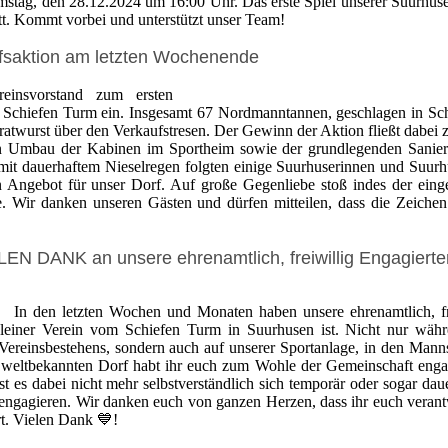
amstag, den 28.12.2024 um 16:00 Uhr. Das erste Spiel unserer Suurhuse
tt. Kommt vorbei und unterstützt unser Team!
fsaktion am letzten Wochenende
insvorstand zum ersten
 Schiefen Turm ein. Insgesamt 67 Nordmanntannen, geschlagen in Sc
ratwurst über den Verkaufstresen. Der Gewinn der Aktion fließt dabei
en Umbau der Kabinen im Sportheim sowie der grundlegenden Sanie
mit dauerhaftem Nieselregen folgten einige Suurhuserinnen und Suurh
Angebot für unser Dorf. Auf große Gegenliebe stoß indes der einge
. Wir danken unseren Gästen und dürfen mitteilen, dass die Zeichen
LEN DANK an unsere ehrenamtlich, freiwillig Engagierte
In den letzten Wochen und Monaten haben unsere ehrenamtlich, fr
 kleiner Verein vom Schiefen Turm in Suurhusen ist. Nicht nur wäh
ereinsbestehens, sondern auch auf unserer Sportanlage, in den Mann
weltbekannten Dorf habt ihr euch zum Wohle der Gemeinschaft engag
st es dabei nicht mehr selbstverständlich sich temporär oder sogar daue
 engagieren. Wir danken euch von ganzen Herzen, dass ihr euch verant
rt. Vielen Dank 💙!