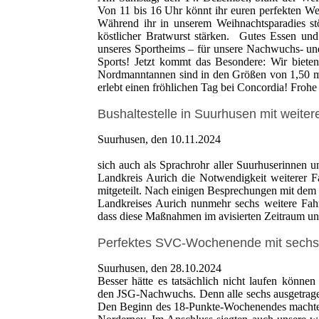
Von 11 bis 16 Uhr könnt ihr euren perfekten Wei
Während ihr in unserem Weihnachtsparadies s
köstlicher Bratwurst stärken. Gutes Essen un
unseres Sportheims – für unsere Nachwuchs- un
Sports! Jetzt kommt das Besondere: Wir biete
Nordmanntannen sind in den Größen von 1,50 m 
erlebt einen fröhlichen Tag bei Concordia! Froh
Bushaltestelle in Suurhusen mit weite
Suurhusen, den 10.11.2024
sich auch als Sprachrohr aller Suurhuserinnen 
Landkreis Aurich die Notwendigkeit weiterer Fa
mitgeteilt. Nach einigen Besprechungen mit dem
Landkreises Aurich nunmehr sechs weitere Fahrr
dass diese Maßnahmen im avisierten Zeitraum und
Perfektes SVC-Wochenende mit sechs
Suurhusen, den 28.10.2024
Besser hätte es tatsächlich nicht laufen könne
den JSG-Nachwuchs. Denn alle sechs ausgetrage
Den Beginn des 18-Punkte-Wochenendes machten