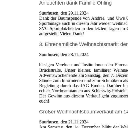
Anleuchten dank Familie Ohling
Suurhusen, den 29.11.2024
Dank der Baumspende von Andrea und Uwe Oh
Sportanlage auch in diesem Jahr wieder weihna
SVC-Sportplatzhelden in den letzten Tagen im G
aufgestellt. Vielen Dank!
3. Ehrenamtliche Weihnachtsmarkt de
Suurhusen, den 28.11.2024
hiesigen Vereinen und Institutionen den Ehre
Brückstraße. Unser kleiner, familiärer Weihn
Adventswochenende am Samstag, den 7. Dezembe
Stände zum Informieren und zum Schmökern als 
Begleitung durch das JAG Emden. Darüber hina
echter Nordmanntannen aus Schleswig-Holstein 
Der Gewinn aus diesem Verkauf geht zugunsten
euch!
Großer Weihnachtsbaumverkauf am 14
Suurhusen, den 21.11.2024
Am Samstag, den 14. Dezember, blüht der Weih