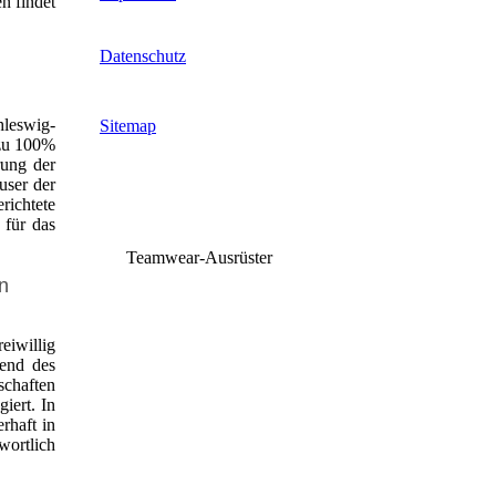
n findet
Datenschutz
hleswig-
Sitemap
 zu 100%
rung der
user der
richtete
 für das
Teamwear-Ausrüster
n
eiwillig
rend des
schaften
iert. In
rhaft in
wortlich