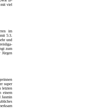
sowie B-
mit viel
rren im
mit 5:3.
mehr und
eisliga-
angt zum
r Jürgen
gerinnen
er super
 letzten
n einem
d Jasmin
ubliches
fmerksam