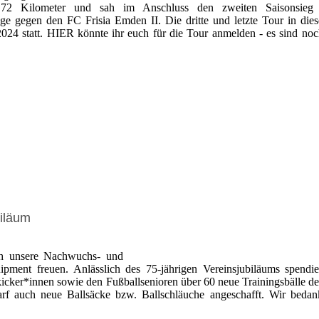
 72 Kilometer und sah im Anschluss den zweiten Saisonsieg 
ge gegen den FC Frisia Emden II. Die dritte und letzte Tour in die
24 statt. HIER könnte ihr euch für die Tour anmelden - es sind noc
biläum
ch unsere Nachwuchs- und
pment freuen. Anlässlich des 75-jährigen Vereinsjubiläums spendie
cker*innen sowie den Fußballsenioren über 60 neue Trainingsbälle d
rf auch neue Ballsäcke bzw. Ballschläuche angeschafft. Wir beda