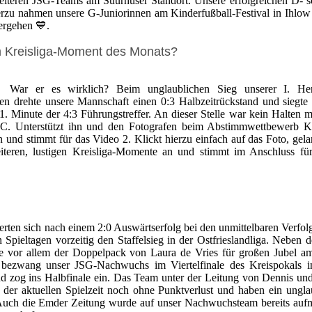
eiteren JSG-Teams am Suurhuser Standort. Unsere erfolgreichen D- 
hierzu nahmen unsere G-Juniorinnen am Kinderfußball-Festival in Ihlow 
ergehen 💙.
m Kreisliga-Moment des Monats?
War er es wirklich? Beim unglaublichen Sieg unserer I. He
 drehte unsere Mannschaft einen 0:3 Halbzeitrückstand und siegte 
. Minute der 4:3 Führungstreffer. An dieser Stelle war kein Halten 
VC. Unterstützt ihn und den Fotografen beim Abstimmwettbewerb Kr
und stimmt für das Video 2. Klickt hierzu einfach auf das Foto, gel
teren, lustigen Kreisliga-Momente an und stimmt im Anschluss fü
rten sich nach einem 2:0 Auswärtserfolg bei den unmittelbaren Verfol
pieltagen vorzeitig den Staffelsieg in der Ostfrieslandliga. Neben d
e vor allem der Doppelpack von Laura de Vries für großen Jubel am
 bezwang unser JSG-Nachwuchs im Viertelfinale des Kreispokals i
d zog ins Halbfinale ein. Das Team unter der Leitung von Dennis un
er aktuellen Spielzeit noch ohne Punktverlust und haben ein ungla
. Auch die Emder Zeitung wurde auf unser Nachwuchsteam bereits au