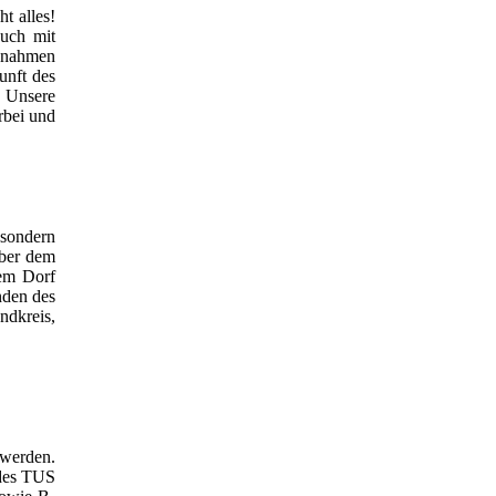
t alles!
euch mit
aßnahmen
unft des
! Unsere
rbei und
 sondern
über dem
rem Dorf
nden des
ndkreis,
 werden.
 des TUS