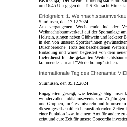
Bezirksliga). Der zweite Turniertag startet am S
um 16:45 Uhr gegen den TuS Eintracht Hinte sta
Erfolgreich: 1. Weihnachtsbaumverkau
Suurhusen, den 17.12.2024
Am vergangenen Wochenende lud der Vere
Weihnachtsbaumverkauf auf der Sportanlage am
Holstein, gingen neben Glühwein und leckerer B
in den von unseren Sportler*innen gewünscht
Duschbereiche. Trotz des bescheidenen Wetters 
Einladung und waren begeistert von dem neuen 
Lieferdienst für die gekauften Weihnachtsbäume
kommende Jahr auf "Wiederholung" stehen.
Internationale Tag des Ehrenamts: VIE
Suurhusen, den 05.12.2024
Engagierten gezeigt, wie leistungsfähig unser
wundervollen Jubiläumsevents zum 75-jährigen V
und Gruppen, im Gesamtverein und in unserem 
diesen gesellschaftlich herausfordernden Zeiten i
einer Funktion bzw. in einem Amt für andere zu
zeigt und eure Zeit für unsere Concordia investie