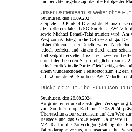
und berichtet regelmäßig über die Erfolge der Ma
Unser Damenteam ist weiter ohne Punk
Suurhusen, den 10.09.2024
3 Spiele – 9 Punkte! Dies ist die Bilanz unse
die in diesem Jahr als SG Suurhusen/WGV in de
sowie Michael Esmail-Talai trainiert wird. A
Weg zum Aufstieg in die Ostfrieslandliga. De
bisher führend in der Tabelle waren. Nach ei
jedoch befreien und gingen durch einen sehen
Halbzeitpfiff erzielte Buss ihren zweiten Tre
erneut den besseren Start und glichen zum 2:2
jedoch zurück in die Partie. Gleichzeitig schwan
einem wunderschönen Freistoßtor zum 4:2 den a
auf 5:2 und die SG Suurhusen/WGV dürfte mit d
Rückblick: 2. Tour bei Suurhusen up 
Suurhusen, den 28.08.2024
Aufgrund einer urlaubsbedingten Verzögerung k
von Suurhusen up Rad am 19.08.2024 präsen
Überraschungstour gemeinsam auf den Weg zur 
Barstede und das Große Meer. Da unsere B-Ju
MATIG für die Zurverfügungstellung des Fir
Fahrradgruppe voraus, um insgesamt drei Vers