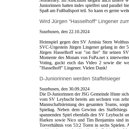
Norderney. Im Anschluss siegten auch unsere w
Juniorinnen hatten indes spielfrei und parallel 
Spaß am Fußballsport teil. So kann es gerne weit
Wird Jürgen "Hasselhoff" Lingener zu
Suurhusen, den 22.10.2024
Heimspiel gegen den SV Amisia Stern Wolthusen
SVC-Urgestein Jürgen Lingener gelang in der 51
Jürgen Hasselhoff war "on fire" für seinen S
Momente des Monats von FuPa.net x interwetten 
Voting, guckt euch das Video 2 sowie die wei
"Hasselhoff" Lingener. Vielen Dank!
D-Juniorinnen werden Staffelsieger
Suurhusen, den 30.09.2024
Die D-Juniorinnen der JSG Gemeinde Hinte siche
vom SV Leybucht bereits am sechsten von zehn S
Mannschaftsleistung des gesamten Teams, sorgt
Spieltag. Neben dem Gewinn des Staffelsiegs
spannenden Spiel ebenfalls den SV Leybucht un
Harken sowie Nico und Tim Benjamins sind in d
Torverhältnis von 53:2 Toren in sechs Spielen