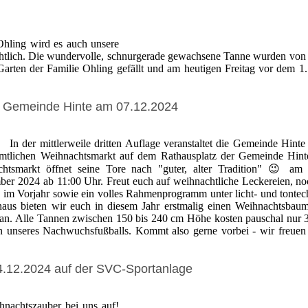
ling wird es auch unsere
chtlich. Die wundervolle, schnurgerade gewachsene Tanne wurden von
arten der Familie Ohling gefällt und am heutigen Freitag vor dem 1
r Gemeinde Hinte am 07.12.2024
In der mittlerweile dritten Auflage veranstaltet die Gemeinde Hinte
namtlichen Weihnachtsmarkt auf dem Rathausplatz der Gemeinde Hint
achtsmarkt öffnet seine Tore nach "guter, alter Tradition" 😉 am
r 2024 ab 11:00 Uhr. Freut euch auf weihnachtliche Leckereien, n
im Vorjahr sowie ein volles Rahmenprogramm unter licht- und tontec
us bieten wir euch in diesem Jahr erstmalig einen Weihnachtsbau
an. Alle Tannen zwischen 150 bis 240 cm Höhe kosten pauschal nur 
 unseres Nachwuchsfußballs. Kommt also gerne vorbei - wir freuen
.12.2024 auf der SVC-Sportanlage
nachtszauber bei uns auf!