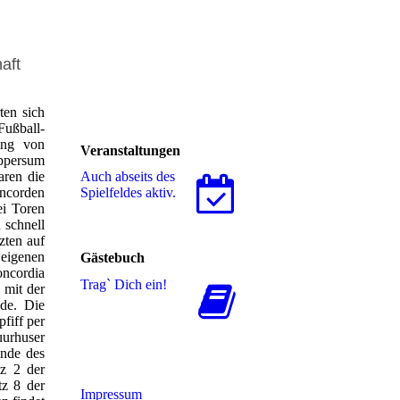
aft
ten sich
Fußball-
ing von
Veranstaltungen
oppersum
ren die
Auch abseits des
oncorden
Spielfeldes aktiv.
ei Toren
 schnell
zten auf
 eigenen
Gästebuch
oncordia
Trag` Dich ein!
 mit der
de. Die
fiff per
uurhuser
unde des
z 2 der
tz 8 der
Impressum