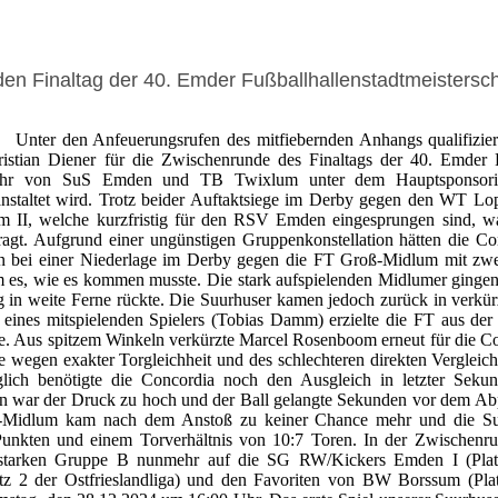
den Finaltag der 40. Emder Fußballhallenstadtmeistersch
Unter den Anfeuerungsrufen des mitfiebernden Anhangs qualifizier
stian Diener für die Zwischenrunde des Finaltags der 40. Emder 
em Jahr von SuS Emden und TB Twixlum unter dem Hauptsponsor
staltet wird. Trotz beider Auftaktsiege im Derby gegen den WT L
II, welche kurzfristig für den RSV Emden eingesprungen sind, wa
ragt. Aufgrund einer ungünstigen Gruppenkonstellation hätten die C
ten bei einer Niederlage im Derby gegen die FT Groß-Midlum mit zw
 es, wie es kommen musste. Die stark aufspielenden Midlumer gingen
g in weite Ferne rückte. Die Suurhuser kamen jedoch zurück in verkür
eines mitspielenden Spielers (Tobias Damm) erzielte die FT aus der
e. Aus spitzem Winkeln verkürzte Marcel Rosenboom erneut für die C
 wegen exakter Torgleichheit und des schlechteren direkten Vergleich
ich benötigte die Concordia noch den Ausgleich in letzter Sekun
nn war der Druck zu hoch und der Ball gelangte Sekunden vor dem Abp
Groß-Midlum kam nach dem Anstoß zu keiner Chance mehr und die S
 Punkten und einem Torverhältnis von 10:7 Toren. In der Zwischenr
hr starken Gruppe B nunmehr auf die SG RW/Kickers Emden I (Plat
latz 2 der Ostfrieslandliga) und den Favoriten von BW Borssum (Pla