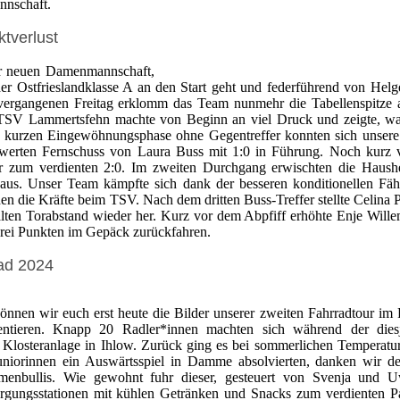
nnschaft.
tverlust
rer neuen Damenmannschaft,
r Ostfrieslandklasse A an den Start geht und federführend von Helg
m vergangenen Freitag erklomm das Team nunmehr die Tabellenspitze
r TSV Lammertsfehn machte von Beginn an viel Druck und zeigte, w
ner kurzen Eingewöhnungsphase ohne Gegentreffer konnten sich unse
swerten Fernschuss von Laura Buss mit 1:0 in Führung. Noch kurz
ffer zum verdienten 2:0. Im zweiten Durchgang erwischten die Haush
 aus. Unser Team kämpfte sich dank der besseren konditionellen Fäh
den die Kräfte beim TSV. Nach dem dritten Buss-Treffer stellte Celina P
lten Torabstand wieder her. Kurz vor dem Abpfiff erhöhte Enje Will
rei Punkten im Gepäck zurückfahren.
Rad 2024
önnen wir euch erst heute die Bilder unserer zweiten Fahrradtour i
tieren. Knapp 20 Radler*innen machten sich während der diesj
Klosteranlage in Ihlow. Zurück ging es bei sommerlichen Temperatu
niorinnen ein Auswärtsspiel in Damme absolvierten, danken wir d
menbullis. Wie gewohnt fuhr dieser, gesteuert von Svenja und U
orgungsstationen mit kühlen Getränken und Snacks zum verdienten P