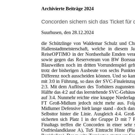
Archivierte Beiträge 2024
Concorden sichern sich das Ticket für 
Suurhusen, den 28.12.2024
die Schützlinge von Waldemar Schulz und Chri
Hallenstadtmeisterschaft, welche in dies
ReiseOPTIMO in der Nordseehalle Emden veran
sowie gegen das Reserveteam von BW Borssum 
Blauweißen noch im dritten Vorrundenspiel gef
trotz der bisherigen Ausbeute von sechs Punk
Differenz noch ausscheiden können. Und so kam
mit 3:0 in Führung, so dass der SVC-Finaleinzu
2:3. Mit dem Auflösen des Torhüters zugunsten 
Hälfte das 4:2 auf das leerstehende SVC-Gehäus
auf 3:4. Nunmehr reichte eine knappe Niederlage
FT Groß-Midlum jedoch nicht mehr aus. Folgl
Midlumer Defensive hielt lange stand - doch da
Selbsttor hinter die Linie. Ausgleich 4:4. 
sicherten sich Platz 1 in der Gruppe D mit 7
Finaltags treffen die Concorden in einer se
Ostfrieslandklasse A), TuS Eintracht Hinte (P