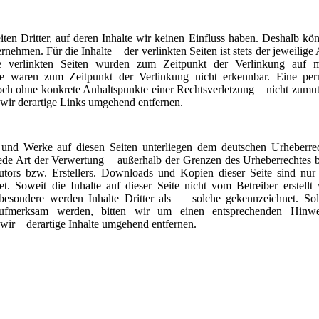
ten Dritter, auf deren Inhalte wir keinen Einfluss haben. Deshalb kö
nehmen. Für die Inhalte der verlinkten Seiten ist stets der jeweilige 
ie verlinkten Seiten wurden zum Zeitpunkt der Verlinkung auf m
lte waren zum Zeitpunkt der Verlinkung nicht erkennbar. Eine pe
jedoch ohne konkrete Anhaltspunkte einer Rechtsverletzung nicht zumut
wir derartige Links umgehend entfernen.
te und Werke auf diesen Seiten unterliegen dem deutschen Urheberre
 jede Art der Verwertung außerhalb der Grenzen des Urheberrechtes 
utors bzw. Erstellers. Downloads und Kopien dieser Seite sind nur
et. Soweit die Inhalte auf dieser Seite nicht vom Betreiber erstellt
nsbesondere werden Inhalte Dritter als solche gekennzeichnet. Sol
 aufmerksam werden, bitten wir um einen entsprechenden Hinwe
ir derartige Inhalte umgehend entfernen.