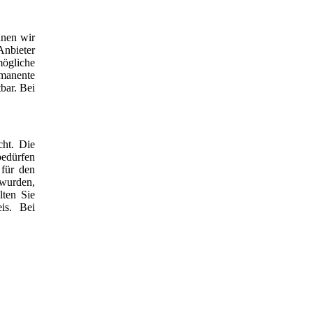
nnen wir
Anbieter
ögliche
rmanente
bar. Bei
cht. Die
bedürfen
 für den
 wurden,
lten Sie
is. Bei