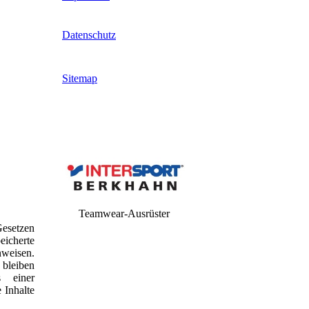
Datenschutz
Sitemap
Teamwear-Ausrüster
Gesetzen
eicherte
nweisen.
bleiben
s einer
 Inhalte