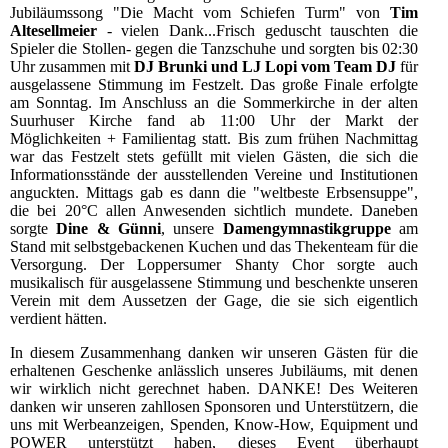
Jubiläumssong "Die Macht vom Schiefen Turm" von
Tim
Altesellmeier
- vielen Dank...Frisch geduscht tauschten die
Spieler die Stollen- gegen die Tanzschuhe und sorgten bis 02:30
Uhr zusammen mit
DJ Brunki und LJ Lopi vom Team DJ
für
ausgelassene Stimmung im Festzelt. Das große Finale erfolgte
am Sonntag. Im Anschluss an die Sommerkirche in der alten
Suurhuser Kirche fand ab 11:00 Uhr der Markt der
Möglichkeiten + Familientag statt. Bis zum frühen Nachmittag
war das Festzelt stets gefüllt mit vielen Gästen, die sich die
Informationsstände der ausstellenden Vereine und Institutionen
anguckten. Mittags gab es dann die "weltbeste Erbsensuppe",
die bei 20°C allen Anwesenden sichtlich mundete. Daneben
sorgte
Dine & Günni
, unsere
Damengymnastikgruppe
am
Stand mit selbstgebackenen Kuchen und das Thekenteam für die
Versorgung. Der Loppersumer Shanty Chor sorgte auch
musikalisch für ausgelassene Stimmung und beschenkte unseren
Verein mit dem Aussetzen der Gage, die sie sich eigentlich
verdient hätten.
In diesem Zusammenhang danken wir unseren Gästen für die
erhaltenen Geschenke anlässlich unseres Jubiläums, mit denen
wir wirklich nicht gerechnet haben. DANKE! Des Weiteren
danken wir unseren zahllosen Sponsoren und Unterstützern, die
uns mit Werbeanzeigen, Spenden, Know-How, Equipment und
POWER unterstützt haben, dieses Event überhaupt