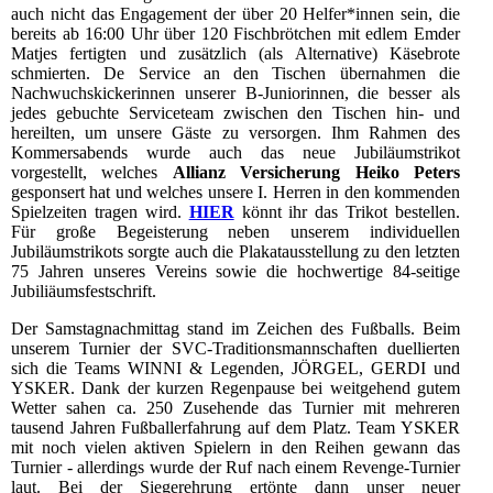
auch nicht das Engagement der über 20 Helfer*innen sein, die
bereits ab 16:00 Uhr über 120 Fischbrötchen mit edlem Emder
Matjes fertigten und zusätzlich (als Alternative) Käsebrote
schmierten. De Service an den Tischen übernahmen die
Nachwuchskickerinnen unserer B-Juniorinnen, die besser als
jedes gebuchte Serviceteam zwischen den Tischen hin- und
hereilten, um unsere Gäste zu versorgen. Ihm Rahmen des
Kommersabends wurde auch das neue Jubiläumstrikot
vorgestellt, welches
Allianz Versicherung Heiko Peters
gesponsert hat und welches unsere I. Herren in den kommenden
Spielzeiten tragen wird.
HIER
könnt ihr das Trikot bestellen.
Für große Begeisterung neben unserem individuellen
Jubiläumstrikots sorgte auch die Plakatausstellung zu den letzten
75 Jahren unseres Vereins sowie die hochwertige 84-seitige
Jubiliäumsfestschrift.
Der Samstagnachmittag stand im Zeichen des Fußballs. Beim
unserem Turnier der SVC-Traditionsmannschaften duellierten
sich die Teams WINNI & Legenden, JÖRGEL, GERDI und
YSKER. Dank der kurzen Regenpause bei weitgehend gutem
Wetter sahen ca. 250 Zusehende das Turnier mit mehreren
tausend Jahren Fußballerfahrung auf dem Platz. Team YSKER
mit noch vielen aktiven Spielern in den Reihen gewann das
Turnier - allerdings wurde der Ruf nach einem Revenge-Turnier
laut. Bei der Siegerehrung ertönte dann unser neuer