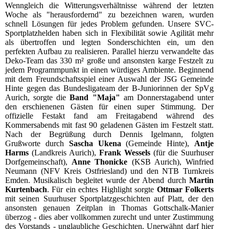
Wenngleich die Witterungsverhältnisse während der letzten
Woche als "herausfordernd" zu bezeichnen waren, wurden
schnell Lösungen für jedes Problem gefunden. Unsere SVC-
Sportplatzhelden haben sich in Flexibilität sowie Agilität mehr
als übertroffen und legten Sonderschichten ein, um den
perfekten Aufbau zu realisieren. Parallel hierzu verwandelte das
Deko-Team das 330 m² große und ansonsten karge Festzelt zu
jedem Programmpunkt in einen würdiges Ambiente. Beginnend
mit dem Freundschaftsspiel einer Auswahl der JSG Gemeinde
Hinte gegen das Bundesligateam der B-Juniorinnen der SpVg
Aurich, sorgte die
Band "Maja"
am Donnerstagabend unter
den erschienenen Gästen für einen super Stimmung. Der
offizielle Festakt fand am Freitagabend während des
Kommersabends mit fast 90 geladenen Gästen im Festzelt statt.
Nach der Begrüßung durch Dennis Igelmann, folgten
Grußworte durch
Sascha Ukena
(Gemeinde Hinte),
Antje
Harms
(Landkreis Aurich),
Frank Wessels
(für die Suurhuser
Dorfgemeinschaft),
Anne Thonicke
(KSB Aurich), Winfried
Neumann (NFV Kreis Ostfriesland) und den NTB Turnkreis
Emden. Musikalisch begleitet wurde der Abend durch
Martin
Kurtenbach
. Für ein echtes Highlight sorgte
Ottmar Folkerts
mit seinen Suurhuser Sportplatzgeschichten auf Platt, der den
ansonsten genauen Zeitplan in Thomas Gottschalk-Manier
überzog - dies aber vollkommen zurecht und unter Zustimmung
des Vorstands - unglaubliche Geschichten. Unerwähnt darf hier