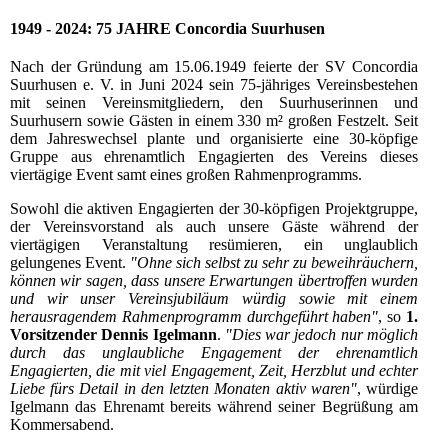
1949 - 2024: 75 JAHRE Concordia Suurhusen
Nach der Gründung am 15.06.1949 feierte der SV Concordia
Suurhusen e. V. in Juni 2024 sein 75-jähriges Vereinsbestehen
mit seinen Vereinsmitgliedern, den Suurhuserinnen und
Suurhusern sowie Gästen in einem 330 m² großen Festzelt. Seit
dem Jahreswechsel plante und organisierte eine 30-köpfige
Gruppe aus ehrenamtlich Engagierten des Vereins dieses
viertägige Event samt eines großen Rahmenprogramms.
Sowohl die aktiven Engagierten der 30-köpfigen Projektgruppe,
der Vereinsvorstand als auch unsere Gäste während der
viertägigen Veranstaltung resümieren, ein unglaublich
gelungenes Event.
"Ohne sich selbst zu sehr zu beweihräuchern,
können wir sagen, dass unsere Erwartungen übertroffen wurden
und wir unser Vereinsjubiläum würdig sowie mit einem
herausragendem Rahmenprogramm durchgeführt haben"
, so
1.
Vorsitzender Dennis Igelmann
.
"Dies war jedoch nur möglich
durch das unglaubliche Engagement der ehrenamtlich
Engagierten, die mit viel Engagement, Zeit, Herzblut und echter
Liebe fürs Detail in den letzten Monaten aktiv waren"
, würdige
Igelmann das Ehrenamt bereits während seiner Begrüßung am
Kommersabend.