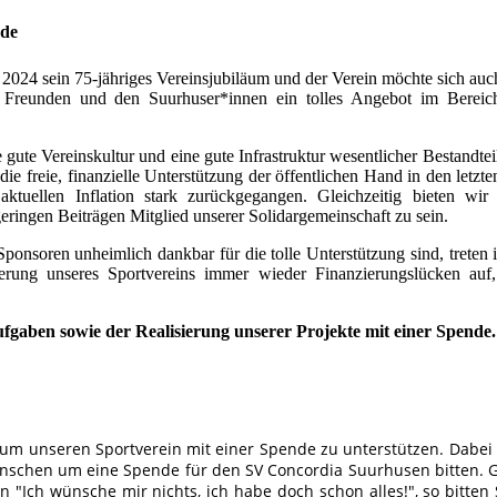
nde
2024 sein 75-jähriges Vereinsjubiläum und der Verein möchte sich auch
, Freunden und den Suurhuser*innen ein tolles Angebot im Bereic
gute Vereinskultur und eine gute Infrastruktur wesentlicher Bestandteil
 die freie, finanzielle Unterstützung der öffentlichen Hand in den letzt
tuellen Inflation stark zurückgegangen. Gleichzeitig bieten wir
geringen Beiträgen Mitglied unserer Solidargemeinschaft zu sein.
onsoren unheimlich dankbar für die tolle Unterstützung sind, treten
rung unseres Sportvereins immer wieder Finanzierungslücken auf,
ufgaben sowie der Realisierung unserer Projekte mit einer Spende
n, um unseren Sportverein mit einer Spende zu unterstützen. Dabe
enschen um eine Spende für den SV Concordia Suurhusen bitten. 
 "Ich wünsche mir nichts, ich habe doch schon alles!", so bitten 