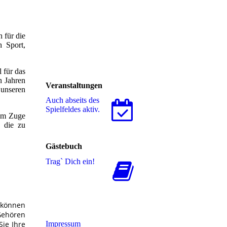
 für die
h Sport,
 für das
en Jahren
Veranstaltungen
 unseren
Auch abseits des
Spielfeldes aktiv.
 im Zuge
 die zu
Gästebuch
.
Trag` Dich ein!
i können
Gehören
Impressum
Sie Ihre